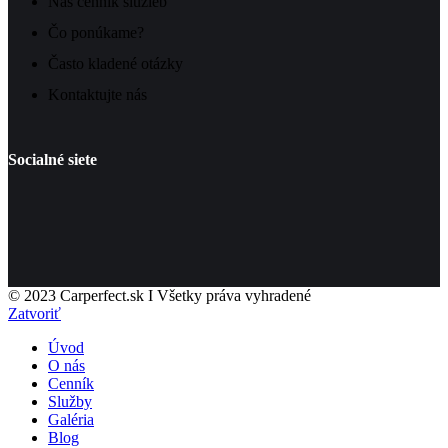
Náš cenník služieb
Čo ponúkame?
Často kladené otázky
Kontaktujte nás
Socialné siete
© 2023 Carperfect.sk I Všetky práva vyhradené
Zatvoriť
Úvod
O nás
Cenník
Služby
Galéria
Blog