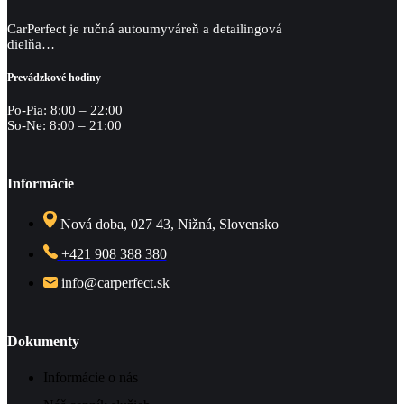
CarPerfect je ručná autoumyváreň a detailingová
dielňa…
Prevádzkové hodiny
Po-Pia: 8:00 – 22:00
So-Ne: 8:00 – 21:00
Informácie
Nová doba, 027 43, Nižná, Slovensko
+421 908 388 380
info@carperfect.sk
Dokumenty
Informácie o nás